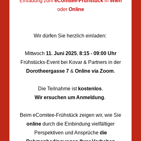
Einladung zum
eComitee-Frühstück
in
Wien
oder
Online
Wir dürfen Sie he
rzlich einladen:
Mittwoch
11. Juni 2025
,
8:15 - 09:00 Uhr
Frühstücks-Event
bei Kovar & Partners
in der
Dorotheergasse 7
&
Online
via Zoom
.
Die Teilnahme ist
kostenlos
.
Wir ersuchen um Anmeldung
.
Beim eComitee-Frühstück zeigen wir, wie Sie
online
durch die Einbindung vielfältiger
Perspektiven und Ansprüche
die